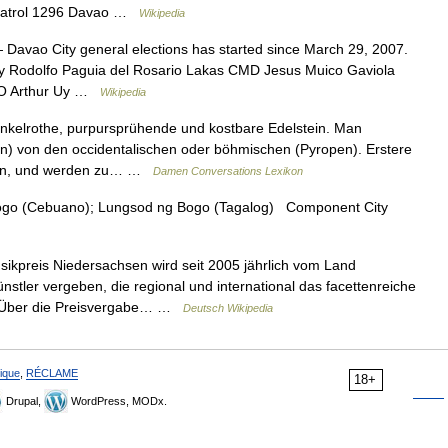
Patrol 1296 Davao …
Wikipedia
Davao City general elections has started since March 29, 2007.
rty Rodolfo Paguia del Rosario Lakas CMD Jesus Muico Gaviola
NO Arthur Uy …
Wikipedia
nkelrothe, purpursprühende und kostbare Edelstein. Man
in) von den occidentalischen oder böhmischen (Pyropen). Erstere
lon, und werden zu… …
Damen Conversations Lexikon
ogo (Cebuano); Lungsod ng Bogo (Tagalog) Component City
ikpreis Niedersachsen wird seit 2005 jährlich vom Land
tler vergeben, die regional und international das facettenreiche
. Über die Preisvergabe… …
Deutsch Wikipedia
ique
,
RÉCLAME
18+
Drupal,
WordPress, MODx.