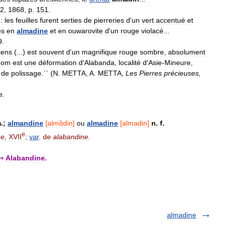
2
,
1868
,
p
.
151
.
:
les
feuilles
furent
serties
de
pierreries
d
'
un
vert
accentué
et
es
en
almadine
et
en
ouwarovite
d
'
un
rouge
violacé
...
9
.
iens
(...)
est
souvent
d
'
un
magnifique
rouge
sombre
,
absolument
nom
est
une
déformation
d
'
Alabanda
,
localité
d
'
Asie
-
Mineure
,
de
polissage
.`` (
N
.
METTA
,
A
.
METTA
,
Les
Pierres
précieuses
,
e
.
m
.;
almandine
[
almɑ̃din
]
ou
almadine
[
almadin
]
n
.
f
.
e
ne
,
XVII
;
var
.
de
alabandine
.
⇒
Alabandine
.
almadine