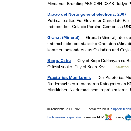
Mindanao Branding ABS CBN DXAB Radyo 
Davao del Norte general elections, 2007
— 
Political parties For Governor Candidate Pa
Independent Gelacio Poralan Gementiza U
Granat (Mineral)
— Granat (Mineral), der du
unterscheidet orientalische Granaten (Almad
kommen besonders aus Ostindien und Cey
Bogo, Cebu
— City of Bogo Dakbayan sa B
Official seal of City of Bogo Seal …
Wikipedia
Praetorius Musikpreis
— Der Praetorius Mus
Niedersachsen in mehreren Kategorien an Küns
Musikleben Niedersachsens repräsentieren
© Academic, 2000-2026
Contactez-nous:
Support techn
Dictionnaires exportation
, créé sur PHP,
Joomla,