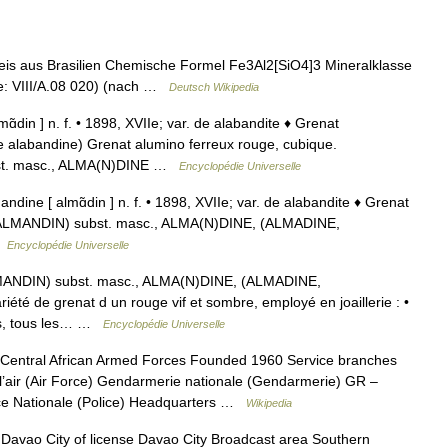
is aus Brasilien Chemische Formel Fe3Al2[SiO4]3 Mineralklasse
age: VIII/A.08 020) (nach …
Deutsch Wikipedia
mɑ̃din ] n. f. • 1898, XVIIe; var. de alabandite ♦ Grenat
 alabandine) Grenat alumino ferreux rouge, cubique.
st. masc., ALMA(N)DINE …
Encyclopédie Universelle
andine [ almɑ̃din ] n. f. • 1898, XVIIe; var. de alabandite ♦ Grenat
ALMANDIN) subst. masc., ALMA(N)DINE, (ALMADINE,
…
Encyclopédie Universelle
NDIN) subst. masc., ALMA(N)DINE, (ALMADINE,
é de grenat d un rouge vif et sombre, employé en joaillerie : •
ssés, tous les… …
Encyclopédie Universelle
entral African Armed Forces Founded 1960 Service branches
’air (Air Force) Gendarmerie nationale (Gendarmerie) GR –
ice Nationale (Police) Headquarters …
Wikipedia
vao City of license Davao City Broadcast area Southern