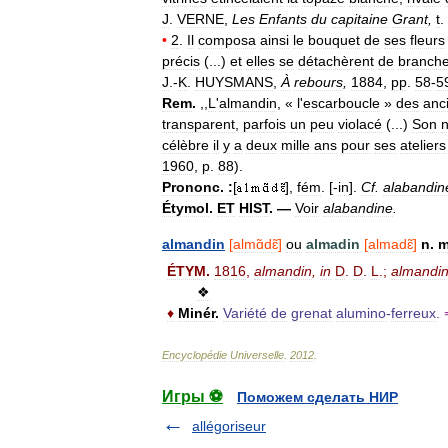
J
.
VERNE
,
Les
Enfants
du
capitaine
Grant
,
t
.
•
2
.
Il
composa
ainsi
le
bouquet
de
ses
fleurs
précis
(...)
et
elles
se
détachèrent
de
branch
J
.-
K
.
HUYSMANS
,
À
rebours
,
1884
,
pp
.
58
-
5
Rem
.
,,
L
'
almandin
, «
l
'
escarboucle
»
des
anc
transparent
,
parfois
un
peu
violacé
(...)
Son
célèbre
il
y
a
deux
mille
ans
pour
ses
ateliers
1960
,
p
.
88
).
Prononc
.
:
[
],
fém
. [-
in
].
Cf
.
alabandin
Étymol
.
ET
HIST
. —
Voir
alabandine
.
almandin
[
almɑ̃dɛ̃
]
ou
almadin
[
almadɛ̃
]
n
.
ÉTYM
.
1816
,
almandin
,
in
D
.
D
.
L
.;
almandi
❖
♦
Minér
.
Variété
de
grenat
alumino
-
ferreux
.
Encyclopédie
Universelle
.
2012
.
Игры ⚽
Поможем сделать НИР
allégoriseur