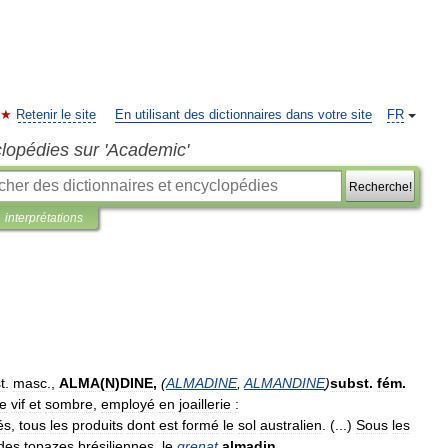
Retenir le site
En utilisant des dictionnaires dans votre site
FR
clopédies sur 'Academic'
Recherche!
interprétations
t
.
masc
.,
ALMA
(
N
)
DINE
,
(
ALMADINE
,
ALMANDINE
)
subst
.
fém
.
e
vif
et
sombre
,
employé
en
joaillerie
:
és
,
tous
les
produits
dont
est
formé
le
sol
australien
. (...)
Sous
les
des
topazes
brésiliennes
,
le
grenat
almadin
...