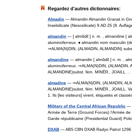
Regardez d'autres dictionnaires:
Almadin
— Almandin Almandin Granat in Gne
Inselsilicate (Nesosilicate) 9.AD.25 (8. Aufl
almandin
— [ almɑ̃dɛ̃ ] n. m. , almandine [ al
aluminoferreux. ● almandin nom masculin (de
⇒ALMA(N)DIN, (ALMADIN, ALMANDIN) sub
almandine
— almandin [ almɑ̃dɛ̃ ] n. m. , alm
aluminoferreux. ⇒ALMA(N)DIN, (ALMADIN, 
ALMANDINE)subst. fém. MINÉR., JOAILL 
almadine
— ⇒ALMA(N)DIN, (ALMADIN, ALMA
ALMANDINE)subst. fém. MINÉR., JOAILL. Variét
1. Ils [les visiteurs] virent, étiquetés et cla
Military of the Central African Republic
— C
Armée de Terre (Ground Forces) l’Armée de l
Garde républicaine (Presidential Guard) Pol
DXAB
— ABS CBN DXAB Radyo Patrol 1296 Da