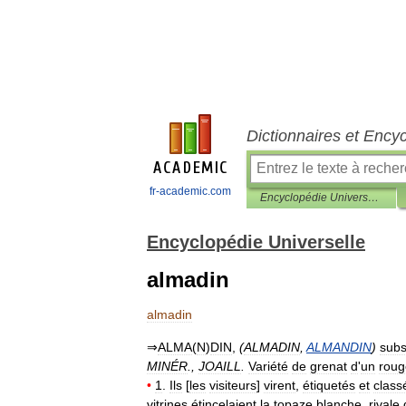
Dictionnaires et Ency
fr-academic.com
Encyclopédie Universelle
Encyclopédie Universelle
almadin
almadin
⇒
ALMA
(
N
)
DIN
,
(
ALMADIN
,
ALMANDIN
)
subs
MINÉR
.,
JOAILL
.
Variété
de
grenat
d
'
un
roug
•
1
.
Ils
[
les
visiteurs
]
virent
,
étiquetés
et
class
vitrines
étincelaient
la
topaze
blanche
,
rivale